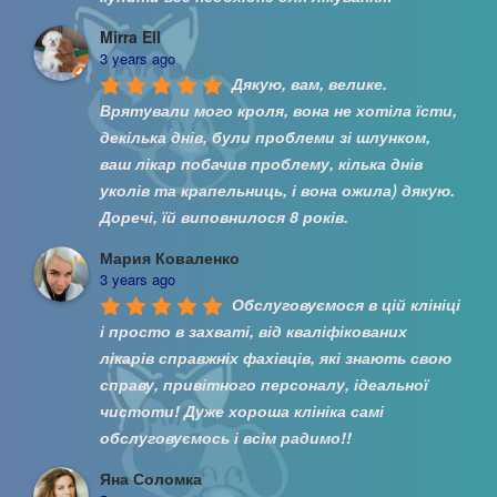
Mirra Ell
3 years ago
Дякую, вам, велике. 
Врятували мого кроля, вона не хотіла їсти, 
декілька днів, були проблеми зі шлунком, 
ваш лікар побачив проблему, кілька днів 
уколів та крапельниць, і вона ожила) дякую. 
Доречі, їй виповнилося 8 років.
Мария Коваленко
3 years ago
Обслуговуємося в цій клініці 
і просто в захваті, від кваліфікованих 
лікарів справжніх фахівців, які знають свою 
справу, привітного персоналу, ідеальної 
чистоти! Дуже хороша клініка самі 
обслуговуємось і всім радимо!!
Яна Соломка