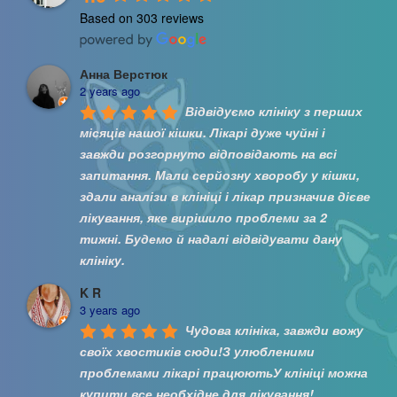
Based on 303 reviews
Анна Верстюк
2 years ago
Відвідуємо клініку з перших 
місяців нашої кішки. Лікарі дуже чуйні і 
завжди розгорнуто відповідають на всі 
запитання. Мали серйозну хворобу у кішки, 
здали аналізи в клініці і лікар призначив дієве 
лікування, яке вирішило проблеми за 2 
тижні. Будемо й надалі відвідувати дану 
клініку.
K R
3 years ago
Чудова клініка, завжди вожу 
своїх хвостиків сюди!З улюбленими 
проблемами лікарі працюютьУ клініці можна 
купити все необхідне для лікування!