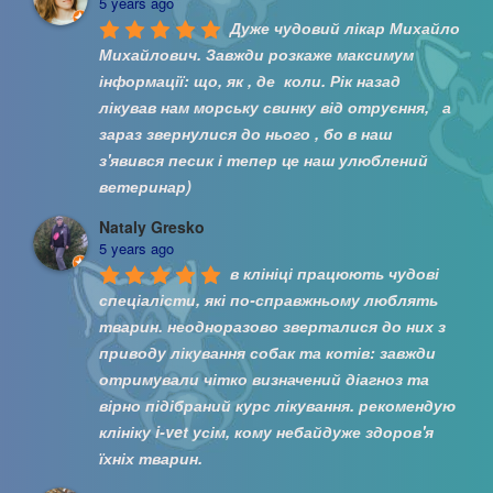
5 years ago
Дуже чудовий лікар Михайло 
Михайлович. Завжди розкаже максимум 
інформації: що, як , де  коли. Рік назад 
лікував нам морську свинку від отруєння,   а 
зараз звернулися до нього , бо в наш 
з'явився песик і тепер це наш улюблений 
ветеринар)
Nataly Gresko
5 years ago
в клініці працюють чудові 
спеціалісти, які по-справжньому люблять 
тварин. неодноразово зверталися до них з 
приводу лікування собак та котів: завжди 
отримували чітко визначений діагноз та 
вірно підібраний курс лікування. рекомендую 
клініку i-vet усім, кому небайдуже здоров'я 
їхніх тварин.