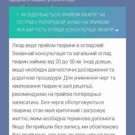
1. ЯК ВІДБУВАЄТЬСЯ ПРИЙОМ ЛІКАРЯ? ЧИ
ПОТРІБЕН ПОПЕРЕДНІЙ ЗАПИС НА ПРИЙОМ?
ЯКА ВАРТІСТЬ ОГЛЯДУ, КОНСУЛЬТАЦІЇ ЛІКАРЯ?
Лікар веде прийом тварини в оглядовій.
Зазвичай консультація та загальний огляд
тварин займає від 20 до 50 хв. Іноді довше,
якщо необхідні діагностичні дослідження та
додаткові процедури. Для уникнення черг та
хвилювання тварин в залі рецепції,
рекомендуємо на прийом попередньо
записатись. Без черги обслуговуються
тварини, стан яких критичний і загрожує
життю, яким необхідна термінова допомога.
Якщо Ви прийшли без запису, ми обов‘язково
Вас приймемо, але тоді, як звільниться лікар,